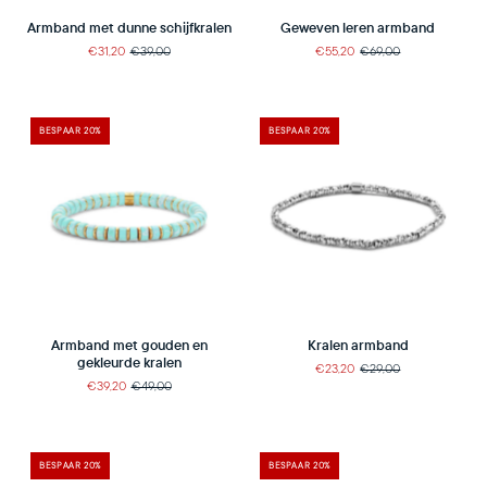
Geweven leren armband
Armband met dunne schijfkralen
€55,20
€69,00
€31,20
€39,00
BESPAAR 20%
BESPAAR 20%
Armband met gouden en
Kralen armband
gekleurde kralen
€23,20
€29,00
€39,20
€49,00
BESPAAR 20%
BESPAAR 20%