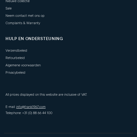
Nieuwe collectie
Sale
Neem contact met ons op
Complaints & Warranty
HULP EN ONDERSTEUNING
Verzendbeleid
Retourbeleid
Algemene voorwaarden
Privacybeleid
All prices displayed on this website are inclusive of VAT.
E-mail:
info@frank1967.com
Telephone: +31 (0) 88 66 44 100