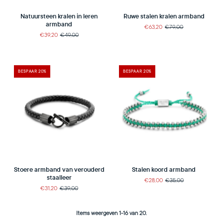
Natuursteen kralen in leren
Ruwe stalen kralen armband
armband
€63,20
€79,00
€39,20
€49,00
BESPAAR 20%
BESPAAR 20%
Stoere armband van verouderd
Stalen koord armband
staalleer
€28,00
€35,00
€31,20
€39,00
Items weergeven 1-16 van 20.